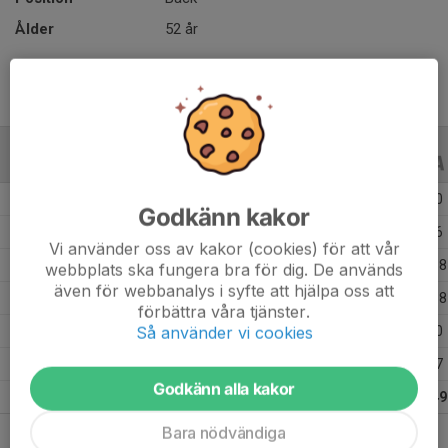
Ålder
52 år
ALLA SERIER
ALLA ÅR
Säsongen 26/27
1
0
0
Godkänn kakor
Säsongen 25/26
18
9
6
Vi använder oss av kakor (cookies) för att vår
Säsongen 24/25
34
13
18
webbplats ska fungera bra för dig. De används
även för webbanalys i syfte att hjälpa oss att
Säsongen 23/24
19
14
18
förbättra våra tjänster.
Så använder vi cookies
Säsongen 22/23
3
0
0
Säsongen 21/22
6
1
7
Godkänn alla kakor
Totalt
81
37
49
Bara nödvändiga