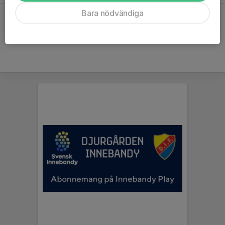
Bara nödvändiga
Hela kalendern