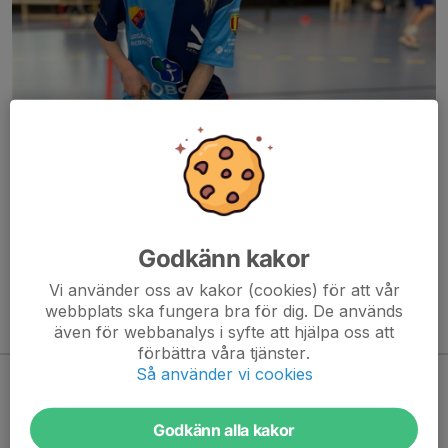
– nya lag, fler träningstillfällen och utökat matchspel
Djurgården Innebandy gör tillsammans med vår
samarbetspartner IBF Offensiv Lidingö en storsatsning på
innebandy för tjejer 6-15 år som är bosatta i Stockholms...
Godkänn kakor
Läs mer
Vi använder oss av kakor (cookies) för att vår
webbplats ska fungera bra för dig. De används
även för webbanalys i syfte att hjälpa oss att
Kommande aktiviteter
förbättra våra tjänster.
Så använder vi cookies
Inga aktiviteter inbokade
Godkänn alla kakor