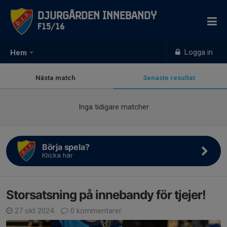
Djurgården Innebandy
F15/16
Logga in
Hem
Nästa match
Senaste resultat
Inga tidigare matcher
Börja spela?
Klicka här
Storsatsning på innebandy för tjejer!
27 okt 2024
0 kommentarer