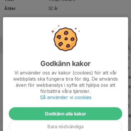
Ålder
52 år
ALLA SERIER
ALLA ÅR
Säsongen 26/27
1
0
0
Godkänn kakor
Säsongen 25/26
18
9
6
Vi använder oss av kakor (cookies) för att vår
Säsongen 24/25
34
13
18
webbplats ska fungera bra för dig. De används
även för webbanalys i syfte att hjälpa oss att
Säsongen 23/24
19
14
18
förbättra våra tjänster.
Så använder vi cookies
Säsongen 22/23
3
0
0
Säsongen 21/22
6
1
7
Godkänn alla kakor
Totalt
81
37
49
Bara nödvändiga