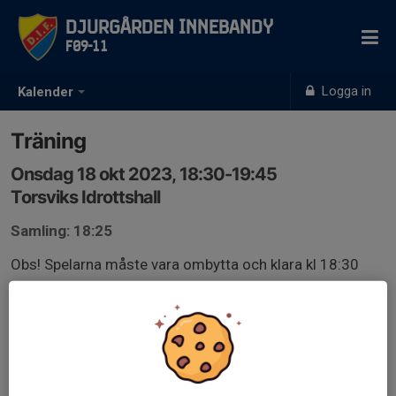
Djurgården Innebandy
F09-11
Logga in
Kalender
Träning
Onsdag 18 okt 2023, 18:30-19:45
Torsviks Idrottshall
Samling: 18:25
Obs! Spelarna måste vara ombytta och klara kl 18:30