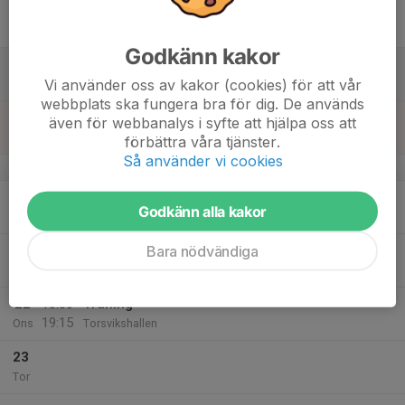
17
Fre
Godkänn kakor
18
Vi använder oss av kakor (cookies) för att vår
Lör
webbplats ska fungera bra för dig. De används
19
även för webbanalys i syfte att hjälpa oss att
Sön
förbättra våra tjänster.
Så använder vi cookies
v.12
20
18:00
Träning
Godkänn alla kakor
19:00
Mån
Hjorthagshallen
Bara nödvändiga
21
Tis
22
18:00
Träning
19:15
Ons
Torsvikshallen
23
Tor