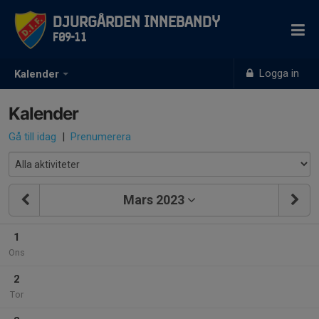
Djurgården Innebandy
F09-11
Logga in
Kalender
Kalender
Gå till idag
|
Prenumerera
Mars 2023
1
Ons
2
Tor