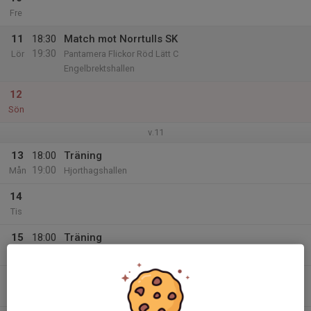
Fre
11
18:30
Match mot Norrtulls SK
19:30
Lör
Pantamera Flickor Röd Lätt C
Engelbrektshallen
12
Sön
v.11
13
18:00
Träning
19:00
Mån
Hjorthagshallen
14
Tis
15
18:00
Träning
19:15
Ons
Torsvikshallen
16
Tor