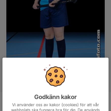
Godkänn kakor
Position
Forward
Vi använder oss av kakor (cookies) för att vår
webbplats ska fungera bra för dig. De används
Ålder
16 år