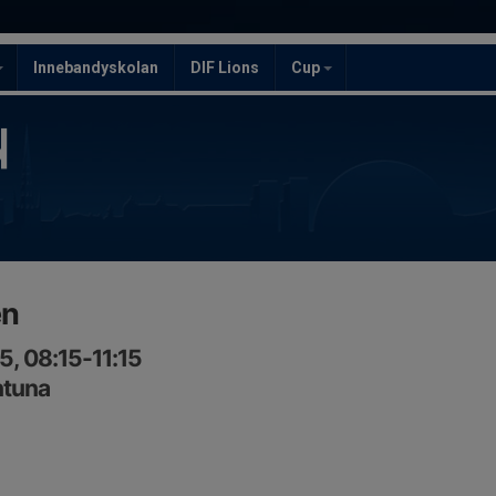
Innebandyskolan
DIF Lions
Cup
en
, 08:15-11:15
ntuna