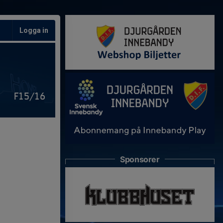
Logga in
F15/16
Sponsorer