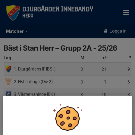
Djurgården Innebandy
Herr
Logga in
Matcher
Bäst i Stan Herr – Grupp 2A - 25/26
Lag
M
+/-
P
1. Djurgårdens IF IBS (Div 1)
3
21
9
2. FBI Tullinge (Div 2)
3
1
6
3. Västerhaninge IBK (Div 4)
3
-10
3
4. Norsborgs IF (Div 5)
3
-12
0