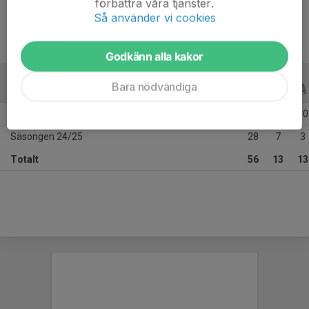
förbättra våra tjänster.
Så använder vi cookies
Godkänn alla kakor
Bara nödvändiga
ALLA SERIER
ALLA ÅR
Säsongen 25/26
28
6
10
Säsongen 24/25
28
7
3
Totalt
56
13
13