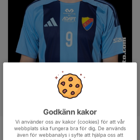
Godkänn kakor
Vi använder oss av kakor (cookies) för att vår
webbplats ska fungera bra för dig. De används
Position
Forward
även för webbanalys i syfte att hjälpa oss att
Ålder
20 år