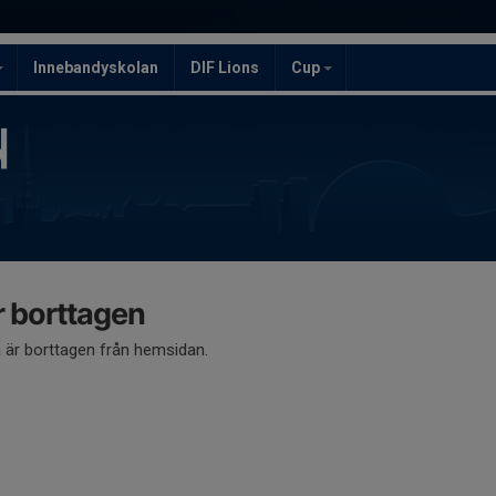
Innebandyskolan
DIF Lions
Cup
 borttagen
är borttagen från hemsidan.