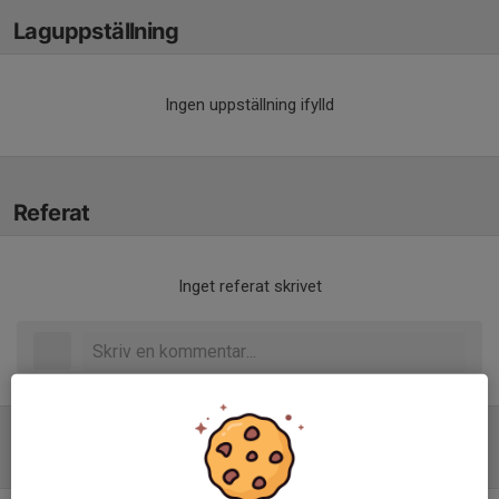
Laguppställning
Ingen uppställning ifylld
Referat
Inget referat skrivet
Tabell