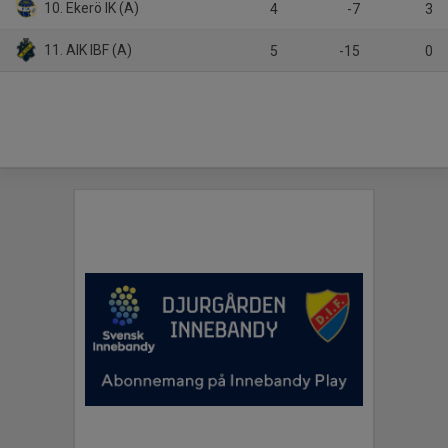
10. Ekerö IK (A)
4
-7
3
11. AIK IBF (A)
5
-15
0