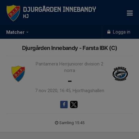
Djurgården Innebandy
HJ
Logga in
Matcher
Djurgården Innebandy - Farsta IBK (C)
Pantamera Herrjuniorer division 2
norra
-
7 nov 2020, 16:45, Hjorthagshallen
Samling 15:45