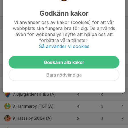
Pantamera Herrjuniorer
Godkänn kakor
division 2 norra
M
+/-
P
Vi använder oss av kakor (cookies) för att vår
1. Täby FC (B)
4
5
10
webbplats ska fungera bra för dig. De används
även för webbanalys i syfte att hjälpa oss att
2. Bele Barkarby IF IBF (B)
4
6
9
förbättra våra tjänster.
Så använder vi cookies
3. Järfälla IBK (A)
5
5
9
4. Rosersberg Arlanda IBK
4
1
9
Godkänn alla kakor
5. IBF Offensiv Lidingö
3
13
6
Bara nödvändiga
6. Farsta IBK (C)
4
0
6
7. Djurgårdens IF IBS (A)
4
-3
4
8. Hammarby IF IBF (A)
4
-5
4
9. Hässelby SK IBK (A)
3
0
3