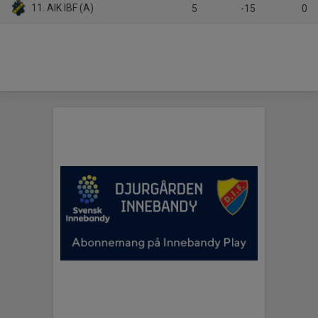
11. AIK IBF (A)
5
-15
0