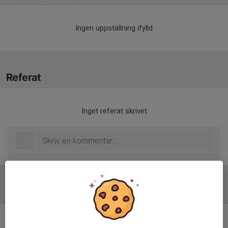
Ingen uppställning ifylld
Referat
Inget referat skrivet
Tabell
Pantamera Herrjuniorer