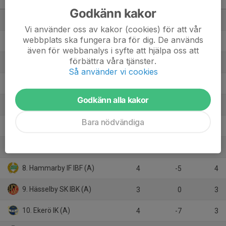
division 2 norra
M
+/-
P
Godkänn kakor
1. Täby FC (B)
4
5
10
Vi använder oss av kakor (cookies) för att vår
webbplats ska fungera bra för dig. De används
2. Bele Barkarby IF IBF (B)
4
6
9
även för webbanalys i syfte att hjälpa oss att
förbättra våra tjänster.
3. Järfälla IBK (A)
5
5
9
Så använder vi cookies
4. Rosersberg Arlanda IBK
4
1
9
Godkänn alla kakor
5. IBF Offensiv Lidingö
3
13
6
Bara nödvändiga
6. Farsta IBK (C)
4
0
6
7. Djurgårdens IF IBS (A)
4
-3
4
8. Hammarby IF IBF (A)
4
-5
4
9. Hässelby SK IBK (A)
3
0
3
10. Ekerö IK (A)
4
-7
3