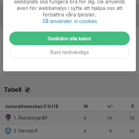
webbplats ska fungera bra för dig. De används
även för webbanalys i syfte att hjälpa oss att
förbättra våra tjänster.
Referat
Så använder vi cookies
Godkänn alla kakor
Inget referat skrivet
Bara nödvändiga
Tabell
Juniorallsvenskan D HJ18
M
+/-
P
1. Åkersberga IBF
4
14
10
2. Värmdö IF
4
9
10