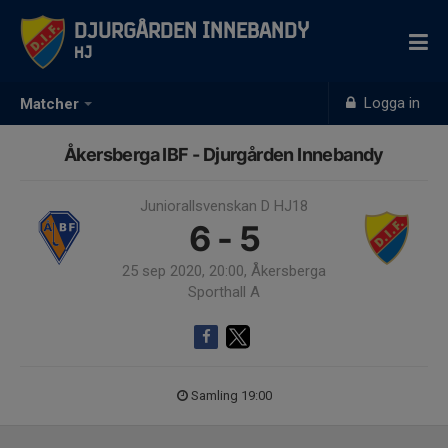
Djurgården Innebandy
HJ
Logga in
Matcher
Åkersberga IBF - Djurgården Innebandy
Juniorallsvenskan D HJ18
6 - 5
25 sep 2020, 20:00, Åkersberga
Sporthall A
Samling 19:00