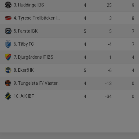
3. Huddinge IBS
4
25
9
4. Tyresö Trollbäcken IBK
4
3
8
5. Farsta IBK
5
5
7
6. Täby FC
4
-4
7
7. Djurgårdens IF IBS
4
1
4
8. Ekerö IK
5
-6
4
9. Tungelsta IF/ Västerhaninge IBK
4
-13
0
10. AIK IBF
4
-34
0