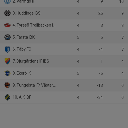
2. Värmdö IF
4
9
10
3. Huddinge IBS
4
25
9
4. Tyresö Trollbäcken IBK
4
3
8
5. Farsta IBK
5
5
7
6. Täby FC
4
-4
7
7. Djurgårdens IF IBS
4
1
4
8. Ekerö IK
5
-6
4
9. Tungelsta IF/ Västerhaninge IBK
4
-13
0
10. AIK IBF
4
-34
0