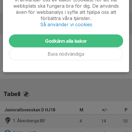
webbplats ska fungera bra för dig. De används
Jonathan Welander
Tränare
även för webbanalys i syfte att hjälpa oss att
förbättra våra tjänster.
Så använder vi cookies
Referat
Godkänn alla kakor
Inget referat skrivet
Bara nödvändiga
Tabell
Juniorallsvenskan D HJ18
M
+/-
P
1. Åkersberga IBF
4
14
10