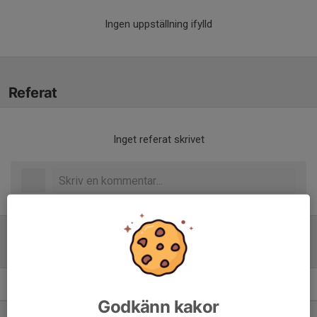
Ingen uppställning ifylld
Referat
Inget referat skrivet
Tabell
Juniorallsvenskan D HJ18
M
+/-
P
Godkänn kakor
1. Åkersberga IBF
4
14
10