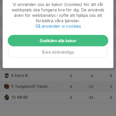
Vi använder oss av kakor (cookies) för att vår
webbplats ska fungera bra för dig. De används
2. Värmdö IF
4
9
10
även för webbanalys i syfte att hjälpa oss att
förbättra våra tjänster.
3. Huddinge IBS
4
25
9
Så använder vi cookies
4. Tyresö Trollbäcken IBK
4
3
8
Godkänn alla kakor
5. Farsta IBK
5
5
7
Bara nödvändiga
6. Täby FC
4
-4
7
7. Djurgårdens IF IBS
4
1
4
8. Ekerö IK
5
-6
4
9. Tungelsta IF/ Västerhaninge IBK
4
-13
0
10. AIK IBF
4
-34
0