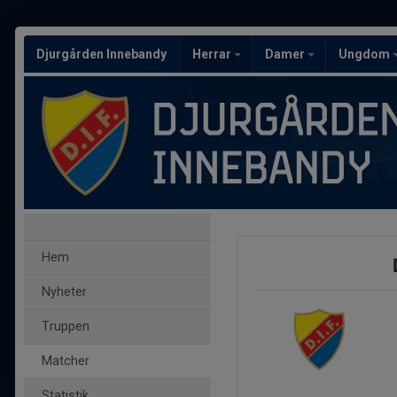
Djurgården Innebandy
Herrar
Damer
Ungdom
Hem
Nyheter
Truppen
Matcher
Statistik