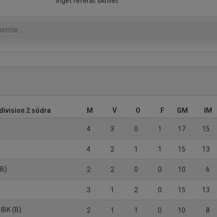
Inget referat skrivet
division 2 södra
M
V
O
F
GM
IM
4
3
0
1
17
15
4
2
1
1
15
13
(B)
2
2
0
0
10
6
3
1
2
0
15
13
 IBK (B)
2
1
1
0
10
8