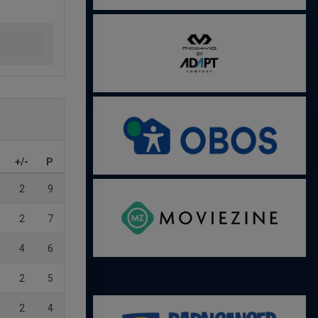
+/-
P
2
9
2
7
4
6
2
5
2
4