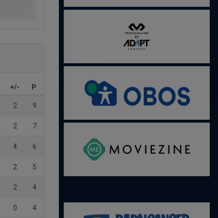
+/-
P
2
9
2
7
4
6
2
5
2
4
0
4