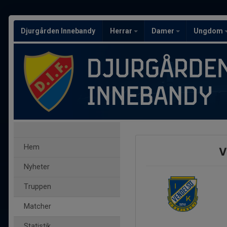
Djurgården Innebandy
Herrar
Damer
Ungdom
Hem
V
Nyheter
Truppen
Matcher
Statistik