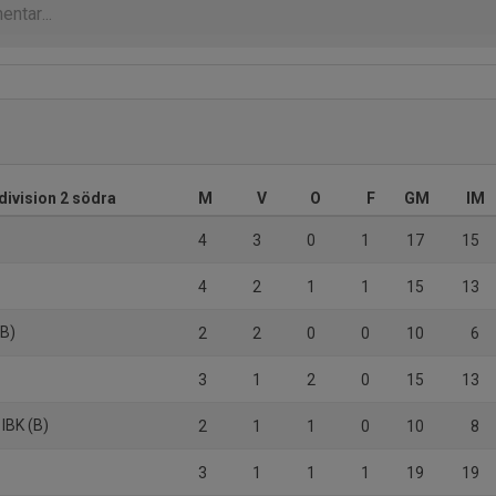
division 2 södra
M
V
O
F
GM
IM
4
3
0
1
17
15
4
2
1
1
15
13
(B)
2
2
0
0
10
6
3
1
2
0
15
13
 IBK (B)
2
1
1
0
10
8
3
1
1
1
19
19