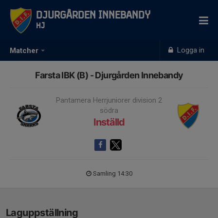
Djurgården Innebandy
HJ
Logga in
Matcher
Farsta IBK (B) - Djurgården Innebandy
Pantamera Herrjuniorer division 2
södra
Inställd
Samling 14:30
Laguppställning