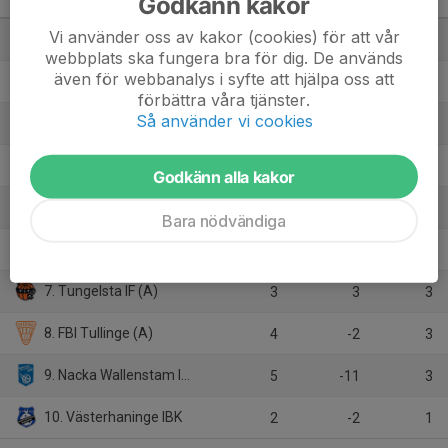
Godkänn kakor
division 2 södra
M
+/-
P
Vi använder oss av kakor (cookies) för att vår
1. Huddinge IBS (B)
4
2
9
webbplats ska fungera bra för dig. De används
även för webbanalys i syfte att hjälpa oss att
2. Farsta IBK (B)
4
2
7
förbättra våra tjänster.
Så använder vi cookies
3. Djurgårdens IF IBS (B)
2
4
6
4. Älvsjö AIK IBF (A)
3
2
5
Godkänn alla kakor
5. Tyresö Trollbäcken IBK (B)
2
2
4
Bara nödvändiga
6. Vendelsö IK (A)
3
0
4
7. Tungelsta IF (A)
3
3
3
8. FBI Tullinge (A)
4
-2
3
9. Nacka Wallenstam IBK (A)
5
-11
3
10. Västerhaninge IBK
2
-2
1