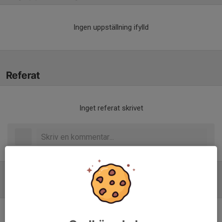
Ingen uppställning ifylld
Referat
Inget referat skrivet
Tabell
Pantamera Herrjuniorer