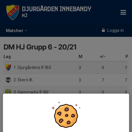
Djurgården Innebandy
HJ
Logga in
Matcher
DM HJ Grupp 6 - 20/21
Lag
M
+/-
P
1. Djurgårdens IF IBS
3
9
7
2. Ekerö IK
3
7
7
3. Hammarby IF IBF
3
-3
3
4. Vendelsö IK
3
-13
0