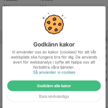
Ålder
18 år
ALLA SERIER
ALLA ÅR
Godkänn kakor
Säsongen 24/25
3
0
0
Vi använder oss av kakor (cookies) för att vår
Säsongen 23/24
9
0
0
webbplats ska fungera bra för dig. De används
även för webbanalys i syfte att hjälpa oss att
Säsongen 22/23
9
0
0
förbättra våra tjänster.
Så använder vi cookies
Säsongen 21/22
9
0
0
Totalt
30
0
0
Godkänn alla kakor
Bara nödvändiga