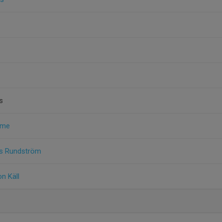
s
lome
cs Rundström
n Käll