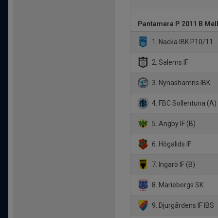
Pantamera P 2011 B Mel
1. Nacka IBK P10/11
2. Salems IF
3. Nynäshamns IBK
4. FBC Sollentuna (A)
5. Ängby IF (B)
6. Högalids IF
7. Ingarö IF (B)
8. Mariebergs SK
9. Djurgårdens IF IBS