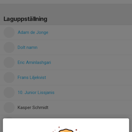
Laguppställning
Adam de Jonge
Dolt namn
Eric Aminlashgari
Frans Liljekvist
10. Junior Lissjanis
Kasper Schmidt
Oliver Zetterlund