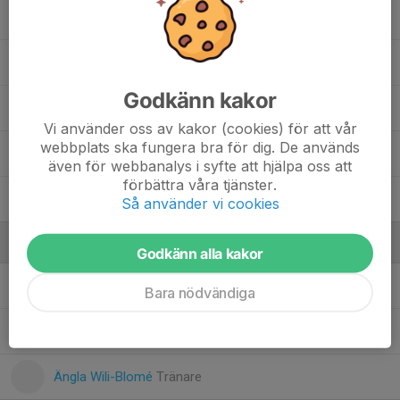
11. Oskar Hökfelt
13. Sixten Wili-Blome
Godkänn kakor
16. Tódor Szakács Rundström
Vi använder oss av kakor (cookies) för att vår
webbplats ska fungera bra för dig. De används
12. Ture Andersson Käll
även för webbanalys i syfte att hjälpa oss att
förbättra våra tjänster.
Vide Nordgaard Danell
Så använder vi cookies
Ledare
Godkänn alla kakor
Bruno Mechouk-Uddenberg
Tränare
Bara nödvändiga
Stefan Rundström
Lagledare
Ängla Wili-Blomé
Tränare