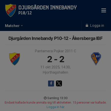
Djurgården Innebandy
P10/12
Logga in
Matcher
Djurgården Innebandy P10-12 - Åkersberga IBF
Pantamera Pojkar 2011 C
2 - 2
11 okt 2025, 14:30,
Hjorthagshallen
Samling 13:30
Endast kallade kunde anmäla sig till aktiviteten. 15 personer var kallade.
Logga in här