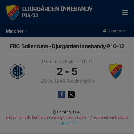
Djurgården Innebandy
P10/12
Logga in
Matcher
FBC Sollentuna - Djurgården Innebandy P10-12
Pantamera Pojkar 2011 C
2 - 5
25 jan, 12:45, Rotebrohallen
Samling 11:45
Endast kallade kunde anmäla sig till aktiviteten. 17 personer var kallade.
Logga in här