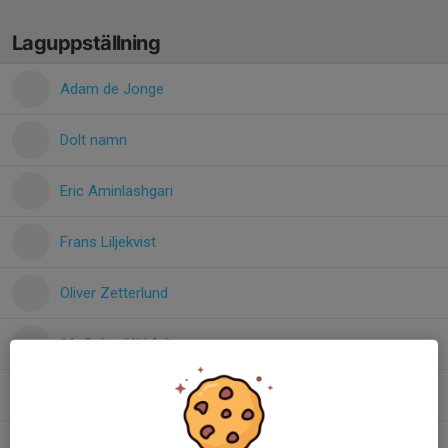
Laguppställning
Adam de Jonge
Dolt namn
Eric Aminlashgari
Frans Liljekvist
Oliver Zetterlund
11. Oskar Hökfelt
21. Rufus Lorenius
13. Sixten Wili-Blome