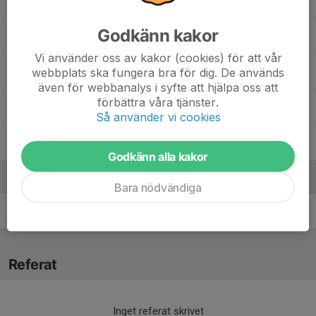
Godkänn kakor
16. Tódor Szakács Rundström
Vi använder oss av kakor (cookies) för att vår
12. Ture Andersson Käll
webbplats ska fungera bra för dig. De används
även för webbanalys i syfte att hjälpa oss att
förbättra våra tjänster.
Victor Örbrink
Så använder vi cookies
Wilhelm Ekenberg
Godkänn alla kakor
Ledare
Bara nödvändiga
Stefan Rundström
Lagledare
Referat
Inget referat skrivet