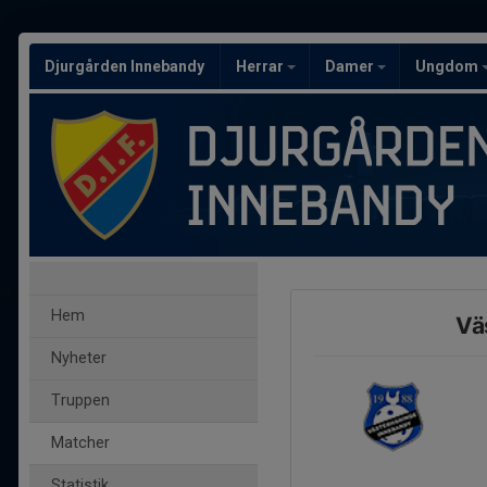
Djurgården Innebandy
Herrar
Damer
Ungdom
Hem
Vä
Nyheter
Truppen
Matcher
Statistik