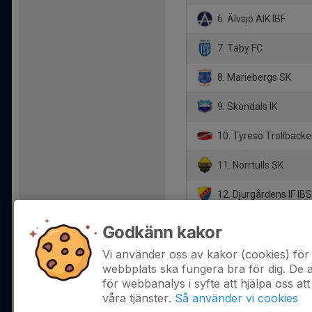
6. Älvsjö AIK IBF
7. Täby FC
8. Mariebergs SK
9. Sköndals IK
10. Tyresö Trollbäcke
11. Norrtulls SK
12. Djurgårdens IF IB
13. FBC Sollentuna
Godkänn kakor
14. Vaxholms IBF
Vi använder oss av kakor (cookies) för 
webbplats ska fungera bra för dig. De
för webbanalys i syfte att hjälpa oss att
våra tjänster.
Så använder vi cookies