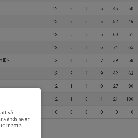
12
6
1
5
46
50
12
6
0
6
52
46
12
5
2
5
60
51
12
5
1
6
74
65
n IBK
12
4
1
7
39
58
12
2
1
9
42
63
S
12
1
1
10
27
80
12
1
0
11
21
100
att vår
0
0
0
0
0
0
 används även
 förbättra