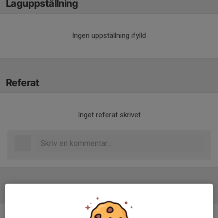
Laguppställning
Ingen uppställning ifylld
Referat
Inget referat skrivet
Tabell