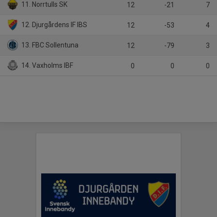
11. Norrtulls SK
12
-21
7
12. Djurgårdens IF IBS
12
-53
4
13. FBC Sollentuna
12
-79
3
14. Vaxholms IBF
0
0
0