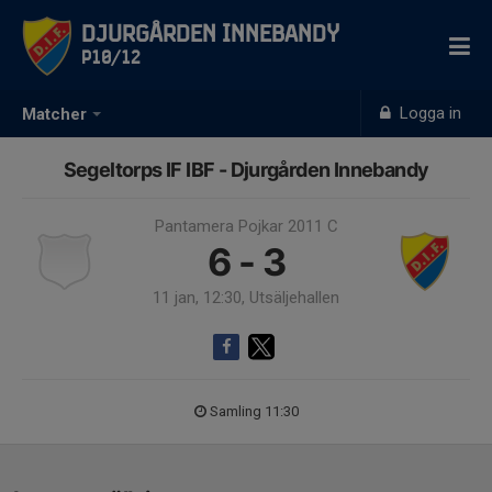
Djurgården Innebandy
P10/12
Logga in
Matcher
Segeltorps IF IBF - Djurgården Innebandy
Pantamera Pojkar 2011 C
6 - 3
11 jan, 12:30, Utsäljehallen
Samling 11:30