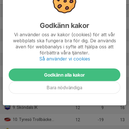
Pantamera Pojkar 2011 C
M
+/-
P
1. Västerhaninge IBK
12
54
33
2. Vallentuna IBK
12
42
27
Godkänn kakor
Vi använder oss av kakor (cookies) för att vår
3. FBI Tullinge
12
32
25
webbplats ska fungera bra för dig. De används
även för webbanalys i syfte att hjälpa oss att
4. Segeltorps IF IBF
12
11
24
förbättra våra tjänster.
Så använder vi cookies
5. Åkersberga IBF
12
13
23
6. Älvsjö AIK IBF
12
-4
19
Godkänn alla kakor
7. Täby FC
12
6
18
Bara nödvändiga
8. Mariebergs SK
12
9
17
9. Sköndals IK
12
9
16
10. Tyresö Trollbäcken IBK
12
-19
13