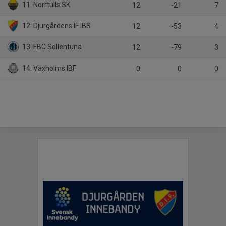
11. Norrtulls SK
12
-21
7
12. Djurgårdens IF IBS
12
-53
4
13. FBC Sollentuna
12
-79
3
14. Vaxholms IBF
0
0
0