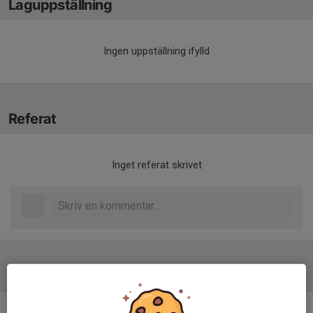
Laguppställning
Ingen uppställning ifylld
Referat
Inget referat skrivet
Tabell