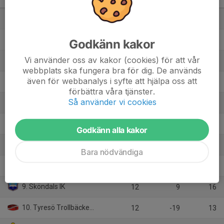
Pantamera Pojkar 2011 C
M
+/-
P
1. Västerhaninge IBK
12
54
33
2. Vallentuna IBK
12
42
27
Godkänn kakor
Vi använder oss av kakor (cookies) för att vår
3. FBI Tullinge
12
32
25
webbplats ska fungera bra för dig. De används
även för webbanalys i syfte att hjälpa oss att
4. Segeltorps IF IBF
12
11
24
förbättra våra tjänster.
Så använder vi cookies
5. Åkersberga IBF
12
13
23
6. Älvsjö AIK IBF
12
-4
19
Godkänn alla kakor
7. Täby FC
12
6
18
Bara nödvändiga
8. Mariebergs SK
12
9
17
9. Sköndals IK
12
9
16
10. Tyresö Trollbäcken IBK
12
-19
13