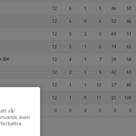
12
6
1
5
46
50
12
6
0
6
52
46
12
5
2
5
60
51
12
5
1
6
74
65
n IBK
12
4
1
7
39
58
12
2
1
9
42
63
S
12
1
1
10
27
80
12
1
0
11
21
100
att vår
0
0
0
0
0
0
 används även
 förbättra