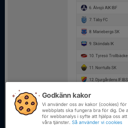
6. Älvsjö AIK IBF
7. Täby FC
8. Mariebergs SK
9. Sköndals IK
10. Tyresö Trollbäcke
11. Norrtulls SK
12. Djurgårdens IF IB
13. FBC Sollentuna
Godkänn kakor
14. Vaxholms IBF
Vi använder oss av kakor (cookies) för 
webbplats ska fungera bra för dig. De
för webbanalys i syfte att hjälpa oss att
våra tjänster.
Så använder vi cookies