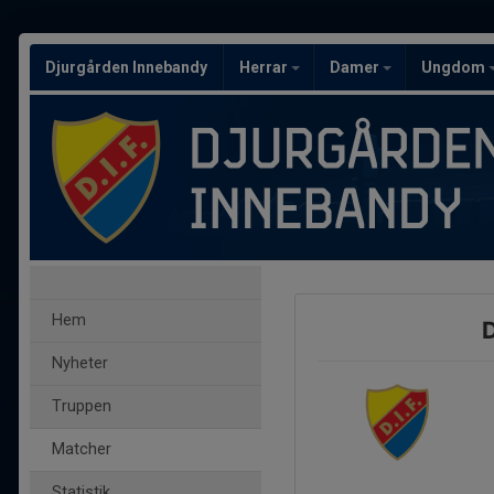
Djurgården Innebandy
Herrar
Damer
Ungdom
Hem
D
Nyheter
Truppen
Matcher
Statistik