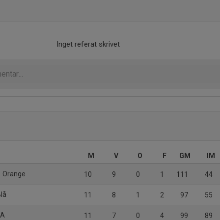
Inget referat skrivet
M
V
O
F
GM
IM
1 Orange
10
9
0
1
111
44
Blå
11
8
1
2
97
55
 A
11
7
0
4
99
89