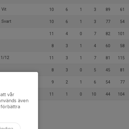
 Vit
10
6
1
3
89
61
 Svart
10
6
1
3
77
54
1
11
4
0
7
82
101
8
3
1
4
60
58
P11/12
11
3
1
7
81
115
8
3
0
5
45
81
ängen
9
2
1
6
54
77
S P10-12
att vår
11
1
0
10
44
104
 används även
 förbättra
ändiga