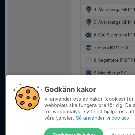
4. Åkersberga IBF P11
5. Åkersberga IBF P11
6. FBC Sollentuna P1
7. Ekerö IK P12/13
8. Segeltorps IF IBF 
9. Mariebergs SK
10. Täby FC P12 Myr
Godkänn kakor
11. Djurgårdens IF IB
Vi använder oss av kakor (cookies) för 
webbplats ska fungera bra för dig. De
för webbanalys i syfte att hjälpa oss att
våra tjänster.
Så använder vi cookies
Godkänn alla kakor
Bara nödv