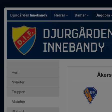
Djurgården Innebandy
Herrar
Damer
Ungdom
Hem
Åkers
Nyheter
Truppen
Matcher
Statistik