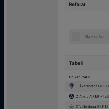
Referat
Tabell
Pojkar Röd 2
1. Åkersberga IBF P1
2. Älvsjö AIK IBF P12 
3. Vallentuna IBK P12