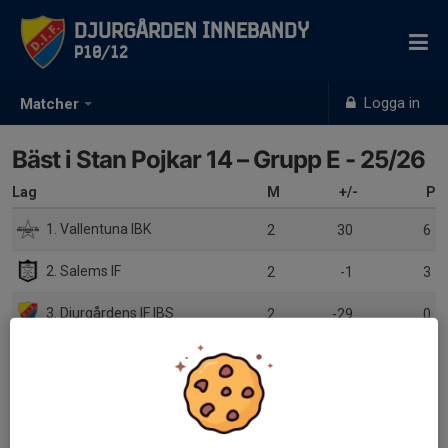
Djurgården Innebandy
P10/12
Logga in
Matcher
Bäst i Stan Pojkar 14 – Grupp E - 25/26
Lag
M
+/-
P
1. Vallentuna IBK
2
30
6
2. Salems IF
2
-1
3
3. Djurgårdens IF IBS
2
-29
0