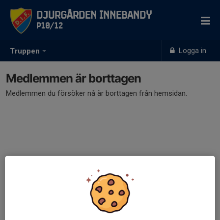
Djurgården Innebandy
P10/12
Logga in
Truppen
Medlemmen är borttagen
Medlemmen du försöker nå är borttagen från hemsidan.