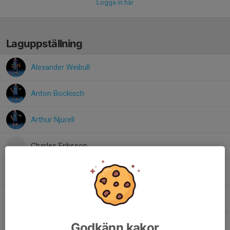
Logga in här
Laguppställning
Alexander Weibull
Anton Bockisch
Arthur Njurell
Charles Eriksson
Douglas Hasselblad
Ilia Boutet
Vilhelm Erviken
Godkänn kakor