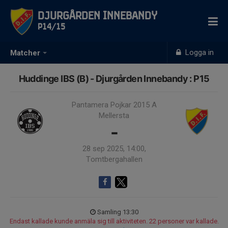
Djurgården Innebandy
P14/15
Logga in
Matcher
Huddinge IBS (B) - Djurgården Innebandy : P15
Pantamera Pojkar 2015 A
Mellersta
-
28 sep 2025, 14:00,
Tomtbergahallen
Samling 13:30
Endast kallade kunde anmäla sig till aktiviteten. 22 personer var kallade.