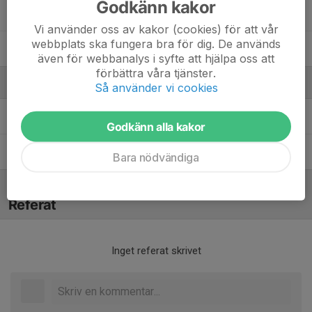
Godkänn kakor
Viggo Johansson
Vi använder oss av kakor (cookies) för att vår
webbplats ska fungera bra för dig. De används
Vilhelm Erviken
även för webbanalys i syfte att hjälpa oss att
förbättra våra tjänster.
Ledare
Så använder vi cookies
Jennie Löfgren
Tränare
Godkänn alla kakor
Marcus Broström
Tränare
Bara nödvändiga
Referat
Inget referat skrivet