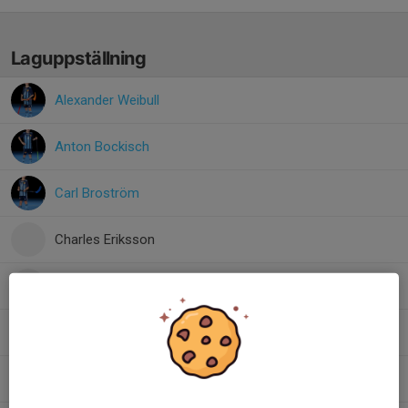
Laguppställning
Alexander Weibull
Anton Bockisch
Carl Broström
Charles Eriksson
Douglas Hasselblad
Malte Insulander
Matteo Kouvatsis Cella