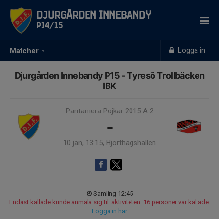
Djurgården Innebandy
P14/15
Logga in
Matcher
Djurgården Innebandy P15 - Tyresö Trollbäcken
IBK
Pantamera Pojkar 2015 A 2
-
10 jan, 13:15, Hjorthagshallen
Samling 12:45
Endast kallade kunde anmäla sig till aktiviteten. 16 personer var kallade.
Logga in här