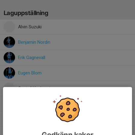
Laguppställning
Alvin Suzuki
Benjamin Nordin
Erik Gagnevall
Eugen Blom
Gustaf Yngbrant
Jacob Norling
Leo Kraus
Godkänn kakor
Malte Insulander