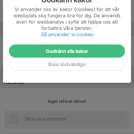
Vi använder oss av kakor (cookies) för att vår
Oscar Ahlzén
webbplats ska fungera bra för dig. De används
även för webbanalys i syfte att hjälpa oss att
förbättra våra tjänster.
Ledare
Så använder vi cookies
Jennie Löfgren
Tränare
Godkänn alla kakor
Niklas Ahlzén
Tränare
Bara nödvändiga
Referat
Inget referat skrivet