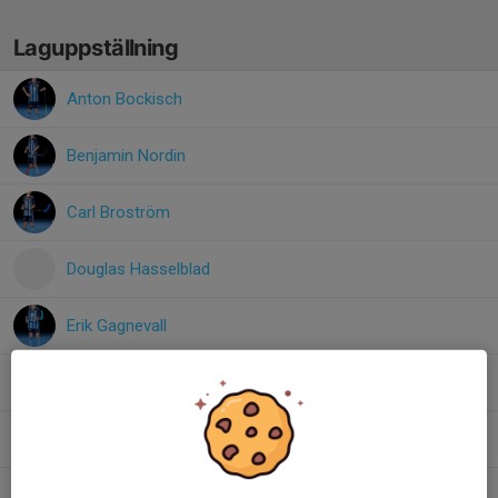
Laguppställning
Anton Bockisch
Benjamin Nordin
Carl Broström
Douglas Hasselblad
Erik Gagnevall
Malte Insulander
Oscar Ahlzén
Viggo Johansson