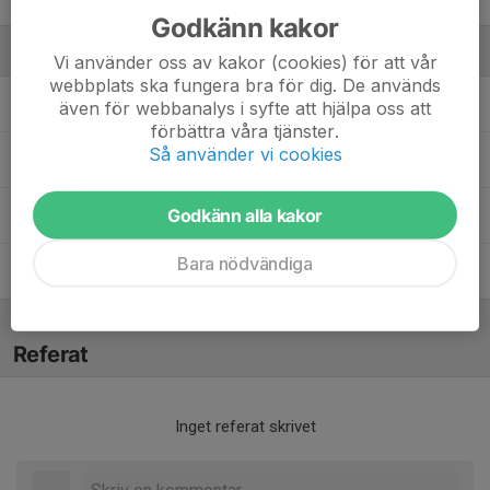
Godkänn kakor
Ledare
Vi använder oss av kakor (cookies) för att vår
webbplats ska fungera bra för dig. De används
Andreas Bockisch
Tränare
även för webbanalys i syfte att hjälpa oss att
förbättra våra tjänster.
Så använder vi cookies
Jennie Löfgren
Tränare
Godkänn alla kakor
Marcus Broström
Tränare
Bara nödvändiga
Niklas Ahlzén
Tränare
Referat
Inget referat skrivet