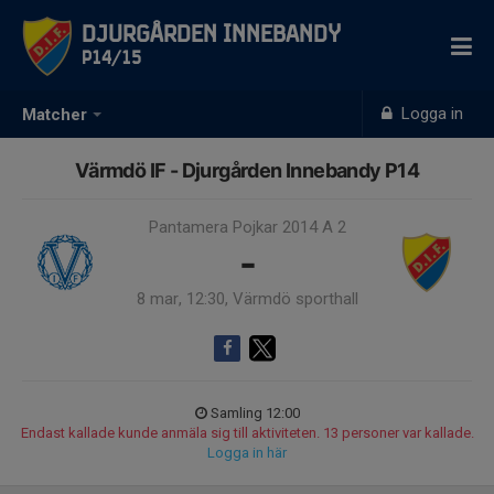
Djurgården Innebandy
P14/15
Logga in
Matcher
Värmdö IF - Djurgården Innebandy P14
Pantamera Pojkar 2014 A 2
-
8 mar, 12:30, Värmdö sporthall
Samling 12:00
Endast kallade kunde anmäla sig till aktiviteten. 13 personer var kallade.
Logga in här