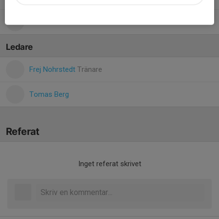
96. Ida Bolldén
Ledare
Frej Nohrstedt
Tränare
Tomas Berg
Referat
Inget referat skrivet