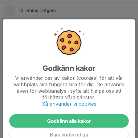
13. Emma Löfgren
18. Melina Rand
20. Linnéa Askmar
22. Caroline Kråik
Godkänn kakor
23. Jennifer Mossberg
Vi använder oss av kakor (cookies) för att vår
webbplats ska fungera bra för dig. De används
24. Angelica Frånlund
även för webbanalys i syfte att hjälpa oss att
förbättra våra tjänster.
Så använder vi cookies
33. Johanna Berg
37. Elin Burell
Godkänn alla kakor
Bara nödvändiga
49. Agnes Burell