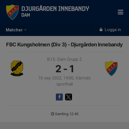
Djurgården Innebandy
Dam
Logga in
Matcher
FBC Kungsholmen (Div 3) - Djurgården Innebandy
B.I.S. Dam Grupp 2
2 - 1
10 sep 2022, 14:00, Värmdö
sporthall
Samling 12:45