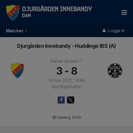
Djurgården Innebandy
Dam
Logga in
Matcher
Djurgården Innebandy - Huddinge IBS (A)
Damer division 1
3 - 8
19 nov 2022, 14:45,
Hjorthagshallen
Samling 13:30