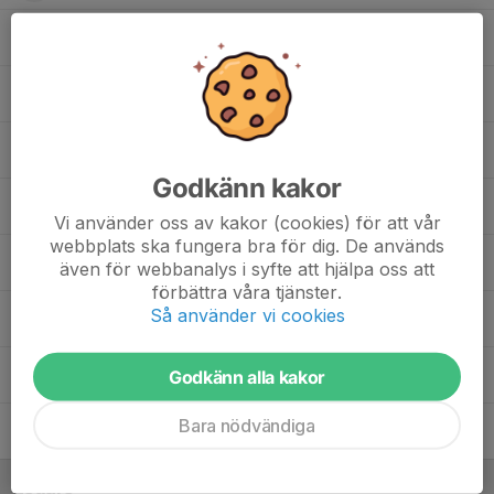
19. Ida Oxelman
20. Linnéa Askmar
22. Caroline Kråik
Godkänn kakor
24. Angelica Frånlund
Vi använder oss av kakor (cookies) för att vår
webbplats ska fungera bra för dig. De används
37. Elin Burell
även för webbanalys i syfte att hjälpa oss att
förbättra våra tjänster.
Så använder vi cookies
49. Agnes Burell
62. Lina Pedersen
Godkänn alla kakor
Bara nödvändiga
92. Milena Näf
Ledare