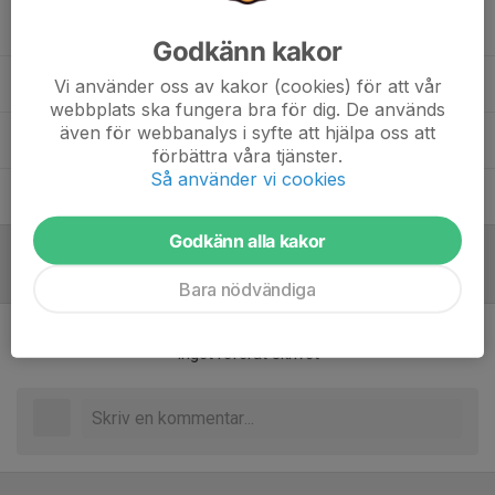
Andreas Åström
Tränare
Godkänn kakor
Johan Sunnvius
Sportchef Dam
Vi använder oss av kakor (cookies) för att vår
webbplats ska fungera bra för dig. De används
även för webbanalys i syfte att hjälpa oss att
Jonathan Welander
Tränare
förbättra våra tjänster.
Så använder vi cookies
Lisa Forsell
Tränare
Godkänn alla kakor
Referat
Bara nödvändiga
Inget referat skrivet