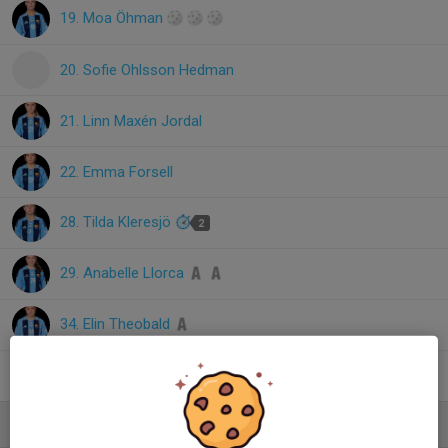
19. Moa Öhman
20. Sofie Ohlsson Hedman
21. Linn Maxén Jordal
22. Emma Forsell
28. Tilda Kleresjö
2
29. Anabelle Llorca
34. Elin Theobald
66. Ängla Wili-Blomé
Ledare