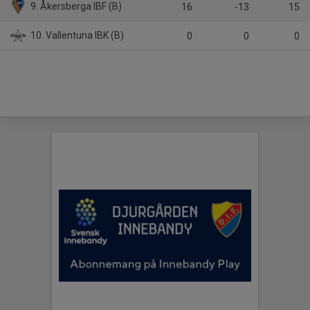
9. Åkersberga IBF (B)
16
-13
15
10. Vallentuna IBK (B)
0
0
0