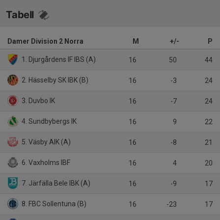
Tabell
Damer Division 2 Norra
M
+/-
P
1. Djurgårdens IF IBS (A)
16
50
44
2. Hässelby SK IBK (B)
16
-3
24
3. Duvbo IK
16
-7
24
4. Sundbybergs IK
16
9
22
5. Väsby AIK (A)
16
-8
21
6. Vaxholms IBF
16
4
20
7. Järfälla Bele IBK (A)
16
-9
17
8. FBC Sollentuna (B)
16
-23
17