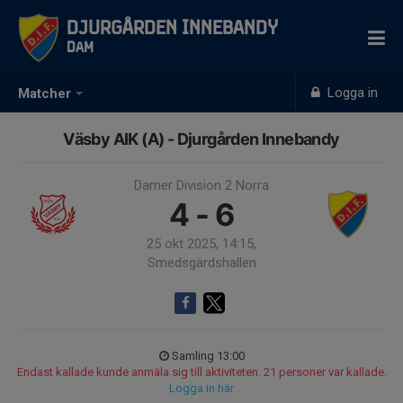
Djurgården Innebandy
Dam
Logga in
Matcher
Väsby AIK (A) - Djurgården Innebandy
Damer Division 2 Norra
4 - 6
25 okt 2025, 14:15,
Smedsgärdshallen
Samling 13:00
Endast kallade kunde anmäla sig till aktiviteten. 21 personer var kallade.
Logga in här