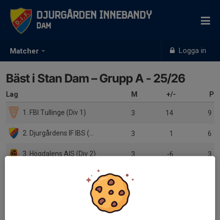
Djurgården Innebandy
Dam
Logga in
Matcher
Bäst i Stan Dam – Grupp A - 25/26
Lag
M
+/-
P
1. FBI Tullinge (Div 1)
3
14
9
2. Djurgårdens IF IBS (Div 2)
3
1
6
3. Högdalens AIS (Div 2)
3
-6
3
4. Nynäshamns IBK (Div 3)
3
-9
0