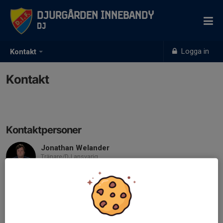
Djurgården Innebandy
DJ
Logga in
Kontakt
Kontakt
Kontaktpersoner
Jonathan Welander
Tränare/DJ ansvarig
070-246 96 79
jonathan.welander@difibs.se