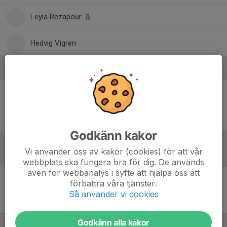
Leyla Rezapour
Hedvig Vigren
Ledare
Johan Sunnvius
Sportchef Dam
Jonathan Welander
Huvudtränare/DJ ansvarig
Godkänn kakor
Vi använder oss av kakor (cookies) för att vår
Referat
webbplats ska fungera bra för dig. De används
även för webbanalys i syfte att hjälpa oss att
förbättra våra tjänster.
Inget referat skrivet
Så använder vi cookies
Godkänn alla kakor