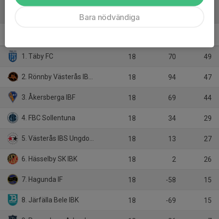
Tabell
Bara nödvändiga
Juniorallsvenskan C DJ18
M
+/-
P
1. Täby FC
18
70
49
2. Rönnby Västerås IBK Ungdom
18
94
47
3. Åkersberga IBF
18
69
44
4. FBC Sollentuna
18
34
29
5. Västerås IBS Ungdom
18
13
27
6. Hässelby SK IBK
18
2
26
7. Hagunda IF
18
-58
15
8. Järfälla Bele IBK
18
-69
15