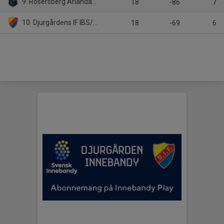
9. Rosersberg Arlanda IBK
18
-86
7
10. Djurgårdens IF IBS/Väsby AIK
18
-69
6