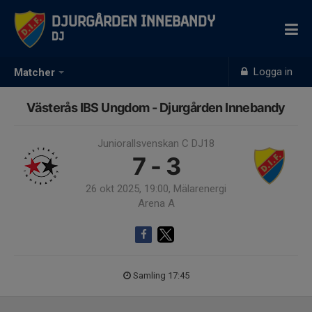
Djurgården Innebandy
DJ
Logga in
Matcher
Västerås IBS Ungdom - Djurgården Innebandy
Juniorallsvenskan C DJ18
7 - 3
26 okt 2025, 19:00, Mälarenergi
Arena A
Samling 17:45