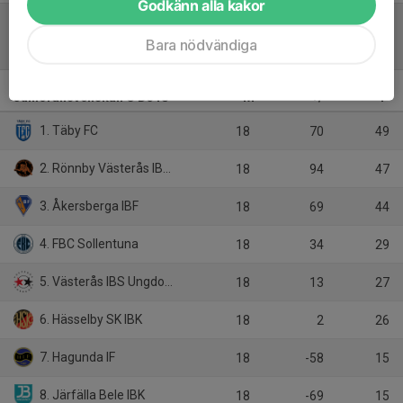
Godkänn alla kakor
Bara nödvändiga
Tabell
Juniorallsvenskan C DJ18
M
+/-
P
1. Täby FC
18
70
49
2. Rönnby Västerås IBK Ungdom
18
94
47
3. Åkersberga IBF
18
69
44
4. FBC Sollentuna
18
34
29
5. Västerås IBS Ungdom
18
13
27
6. Hässelby SK IBK
18
2
26
7. Hagunda IF
18
-58
15
8. Järfälla Bele IBK
18
-69
15