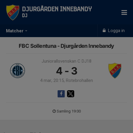
Djurgården Innebandy
DJ
Logga in
Matcher
FBC Sollentuna - Djurgården Innebandy
Juniorallsvenskan C DJ18
4 - 3
4 mar, 20:15, Rotebrohallen
Samling 19:00