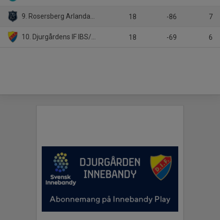
9. Rosersberg Arlanda IBK
18
-86
7
10. Djurgårdens IF IBS/Väsby AIK
18
-69
6