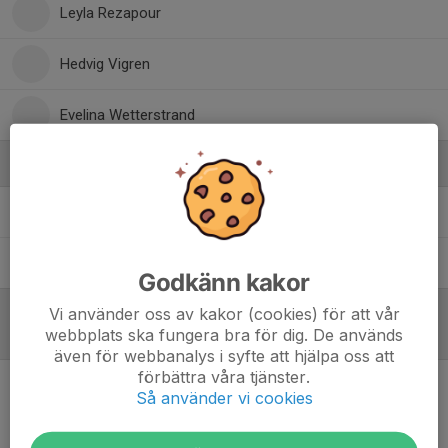
Leyla Rezapour
Hedvig Vigren
Evelina Wetterstrand
Ledare
Johan Sunnvius
Sportchef Dam
Jonathan Welander
Tränare/DJ ansvarig
Godkänn kakor
Vi använder oss av kakor (cookies) för att vår
webbplats ska fungera bra för dig. De används
Referat
även för webbanalys i syfte att hjälpa oss att
förbättra våra tjänster.
Så använder vi cookies
Inget referat skrivet