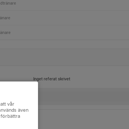
dtränare
änare
ränare
Inget referat skrivet
att vår
 används även
 förbättra