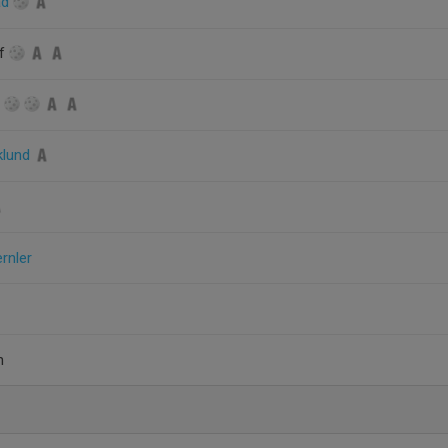
ad
öf
n
iklund
rnler
n