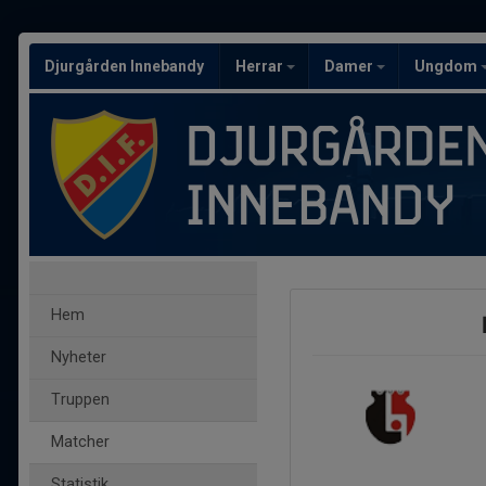
Djurgården Innebandy
Herrar
Damer
Ungdom
Hem
Nyheter
Truppen
Matcher
Statistik