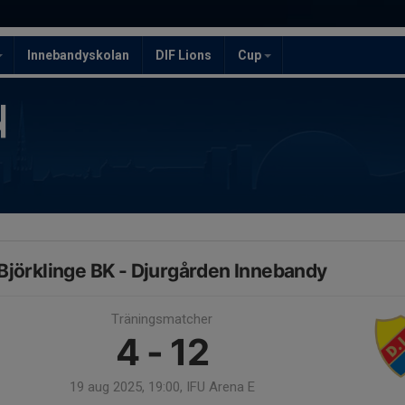
Innebandyskolan
DIF Lions
Cup
Björklinge BK - Djurgården Innebandy
Träningsmatcher
4 - 12
19 aug 2025, 19:00, IFU Arena E