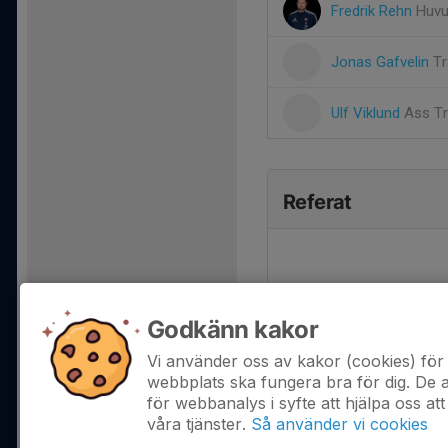
Fredrik Rehn
Huvu
Jonas Gafvelin
Tr
Ulf Viklund
Ass T
Referat
Godkänn kakor
Vi använder oss av kakor (cookies) för 
webbplats ska fungera bra för dig. De
för webbanalys i syfte att hjälpa oss att
våra tjänster.
Så använder vi cookies