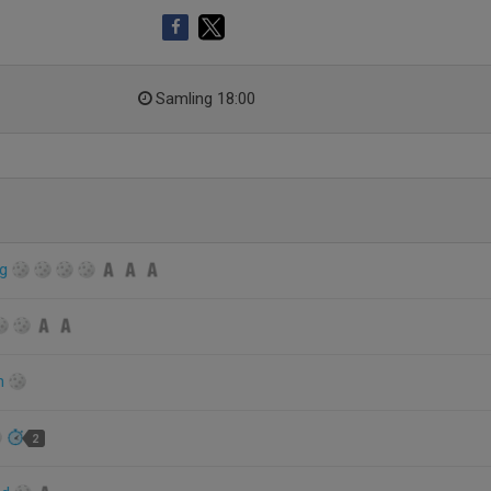
Samling 18:00
rg
on
2