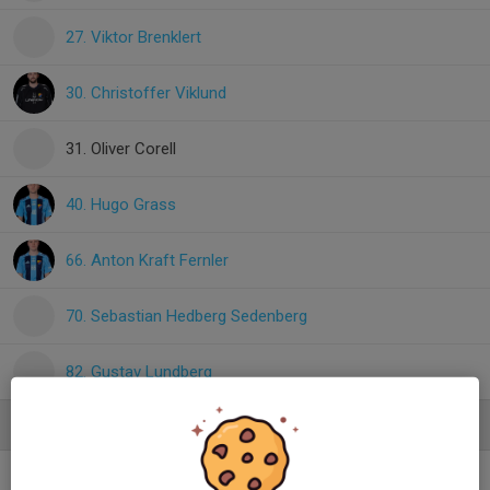
27. Viktor Brenklert
30. Christoffer Viklund
31. Oliver Corell
40. Hugo Grass
66. Anton Kraft Fernler
70. Sebastian Hedberg Sedenberg
82. Gustav Lundberg
Ledare
Fredrik Rehn
Huvudtränare