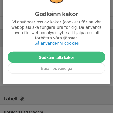
Jonas Gafvelin
Tränare
Godkänn kakor
Vi använder oss av kakor (cookies) för att vår
Ulf Viklund
Ass Tränare
webbplats ska fungera bra för dig. De används
även för webbanalys i syfte att hjälpa oss att
förbättra våra tjänster.
Referat
Så använder vi cookies
Godkänn alla kakor
Inget referat skrivet
Bara nödvändiga
Tabell
Division 1 Herrar Södra