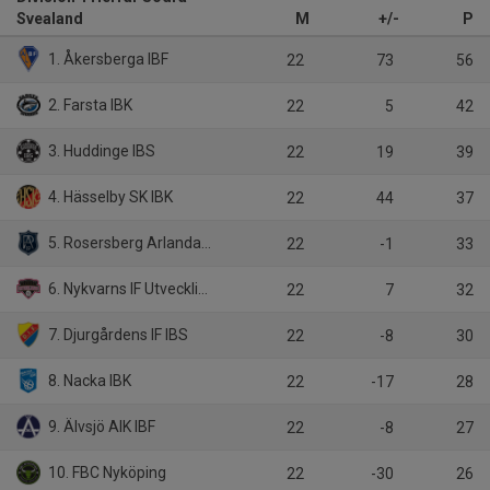
Svealand
M
+/-
P
1. Åkersberga IBF
22
73
56
2. Farsta IBK
22
5
42
3. Huddinge IBS
22
19
39
4. Hässelby SK IBK
22
44
37
5. Rosersberg Arlanda IBK
22
-1
33
6. Nykvarns IF Utveckling
22
7
32
7. Djurgårdens IF IBS
22
-8
30
8. Nacka IBK
22
-17
28
9. Älvsjö AIK IBF
22
-8
27
10. FBC Nyköping
22
-30
26