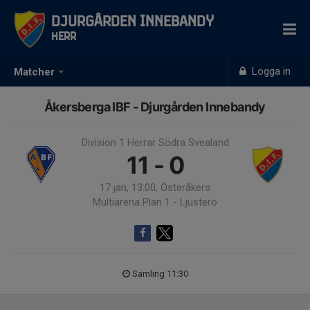
Djurgården Innebandy
Herr
Logga in
Matcher
Åkersberga IBF - Djurgården Innebandy
Division 1 Herrar Södra Svealand
11 - 0
17 jan, 13:00, Österåkers
Multiarena Plan 1 - Ljusterö
Samling 11:30