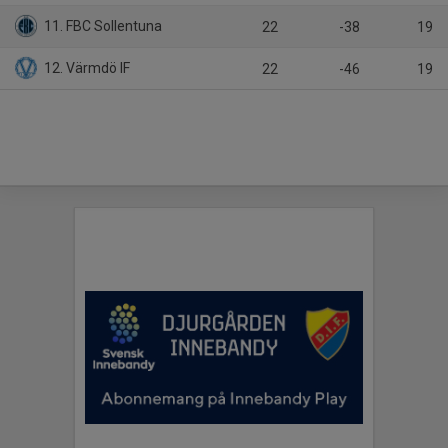
11. FBC Sollentuna
22
-38
19
12. Värmdö IF
22
-46
19