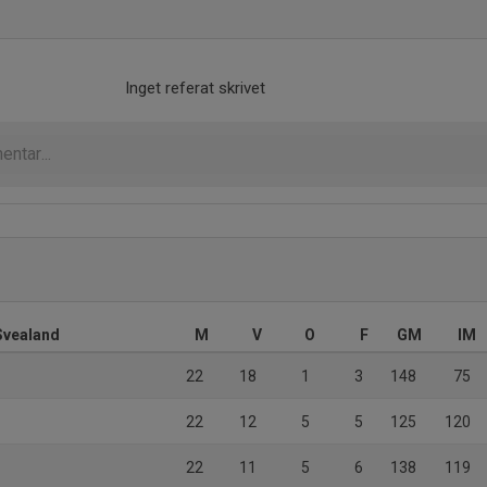
Inget referat skrivet
Svealand
M
V
O
F
GM
IM
22
18
1
3
148
75
22
12
5
5
125
120
22
11
5
6
138
119