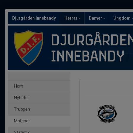
Djurgården Innebandy
Herrar
Damer
Ungdom
Hem
Nyheter
Truppen
Matcher
Statistik