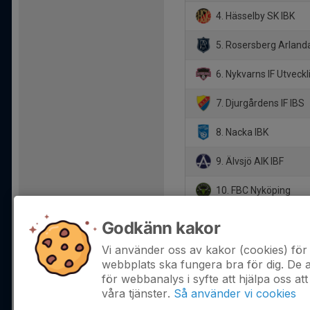
4. Hässelby SK IBK
5. Rosersberg Arland
6. Nykvarns IF Utveckl
7. Djurgårdens IF IBS
8. Nacka IBK
9. Älvsjö AIK IBF
10. FBC Nyköping
11. FBC Sollentuna
Godkänn kakor
12. Värmdö IF
Vi använder oss av kakor (cookies) för 
webbplats ska fungera bra för dig. De
för webbanalys i syfte att hjälpa oss att
våra tjänster.
Så använder vi cookies