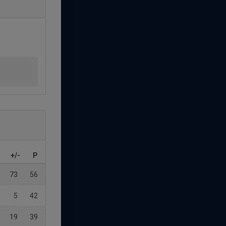
+/-
P
73
56
5
42
19
39