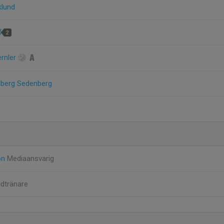
klund
2
ernler
dberg Sedenberg
on
Mediaansvarig
dtränare