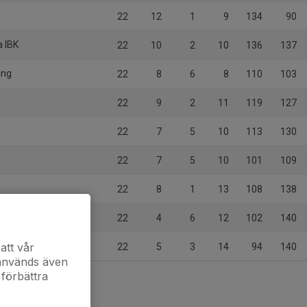
22
12
1
9
134
90
a IBK
22
10
2
10
136
137
ing
22
8
6
8
110
103
22
9
2
11
119
127
22
7
5
10
113
130
22
7
5
10
101
109
22
8
1
13
108
138
22
4
6
12
102
140
att vår
22
5
3
14
94
140
 används även
 förbättra