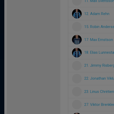
11. Max Svensso
12. Adam Rehn
15. Robin Anders
17. Max Ernstson
18. Elias Lunnest
21. Jimmy Risber
22. Jonathan Vik
23. Linus Chrétien
27. Viktor Brenkle