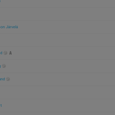
n
son Järvelä
ad
g
lund
rt