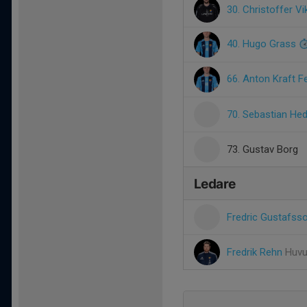
30. Christoffer Vi
40. Hugo Grass
66. Anton Kraft F
70. Sebastian He
73. Gustav Borg
Ledare
Fredric Gustafss
Fredrik Rehn
Huvu