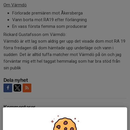
Om Värmdö
Förlorade premiären mot Åkersberga
Vann borta mot RA19 efter förlängning
En vass första femma som producerar
Rickard Gustafsson om Värmdö:
Värmdö är ett lag som aldrig ger upp det visade dom mot RA 19
förra fredagen då dom hämtade upp underläge och vann i
sudden Det är alltid tuffa matcher mot Värmdö på ön och jag
förväntar mig ett hel taggat hemmalag som har bra stöd från
sin publik
Dela nyhet
Kommentarer