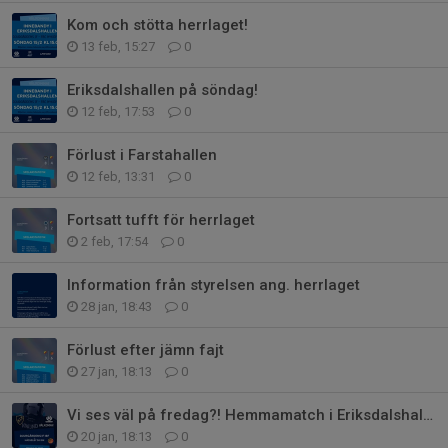
Kom och stötta herrlaget!
13 feb, 15:27
0
Eriksdalshallen på söndag!
12 feb, 17:53
0
Förlust i Farstahallen
12 feb, 13:31
0
Fortsatt tufft för herrlaget
2 feb, 17:54
0
Information från styrelsen ang. herrlaget
28 jan, 18:43
0
Förlust efter jämn fajt
27 jan, 18:13
0
Vi ses väl på fredag?! Hemmamatch i Eriksdalshallen
20 jan, 18:13
0