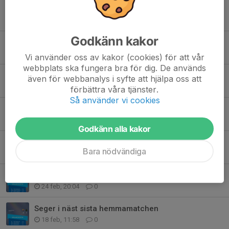
Tidigare nyheter
Godkänn kakor
Seger och säkrat kontrakt
10 mar, 16:47
0
Vi använder oss av kakor (cookies) för att vår
webbplats ska fungera bra för dig. De används
Tack till Hemköp Skanstull
även för webbanalys i syfte att hjälpa oss att
5 mar, 18:25
0
förbättra våra tjänster.
Så använder vi cookies
Seger och två poäng i säsongens sista hemmamatch
5 mar, 18:05
0
Godkänn alla kakor
Repris; hemmamatch och familjedag på söndag!
Bara nödvändiga
26 feb, 16:07
0
Förlust; tuff avslutning väntar
24 feb, 20:04
0
Seger i näst sista hemmamatchen
18 feb, 11:58
0