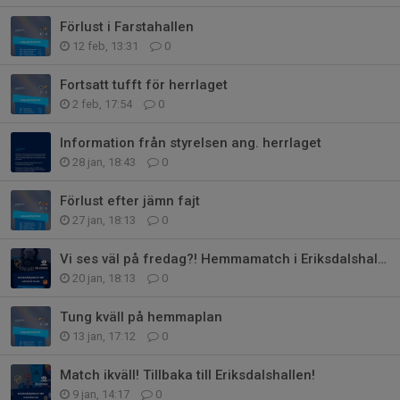
Förlust i Farstahallen
12 feb, 13:31
0
Fortsatt tufft för herrlaget
2 feb, 17:54
0
Information från styrelsen ang. herrlaget
28 jan, 18:43
0
Förlust efter jämn fajt
27 jan, 18:13
0
Vi ses väl på fredag?! Hemmamatch i Eriksdalshallen
20 jan, 18:13
0
Tung kväll på hemmaplan
13 jan, 17:12
0
Match ikväll! Tillbaka till Eriksdalshallen!
9 jan, 14:17
0