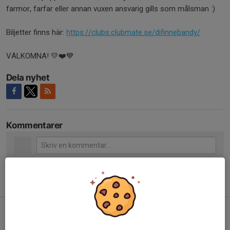
farmor, farfar eller annan vuxen ansvarig gills som målsman :)
Biljetter finns här:
https://clubs.clubmate.se/difinnebandy/
VÄLKOMNA! 💛❤️💙
Dela nyhet
Kommentarer
Tidigare nyheter
Seger och säkrat kontrakt
10 mar, 16:47
0