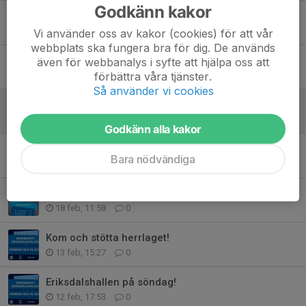
Godkänn kakor
Tack till Hemköp Skanstull
5 mar, 18:25
0
Vi använder oss av kakor (cookies) för att vår
webbplats ska fungera bra för dig. De används
Seger och två poäng i säsongens sista hemmamatch
även för webbanalys i syfte att hjälpa oss att
förbättra våra tjänster.
5 mar, 18:05
0
Så använder vi cookies
Repris; hemmamatch och familjedag på söndag!
26 feb, 16:07
0
Godkänn alla kakor
Förlust; tuff avslutning väntar
Bara nödvändiga
24 feb, 20:04
0
Seger i näst sista hemmamatchen
18 feb, 11:58
0
Kom och stötta herrlaget!
13 feb, 15:27
0
Eriksdalshallen på söndag!
12 feb, 17:53
0