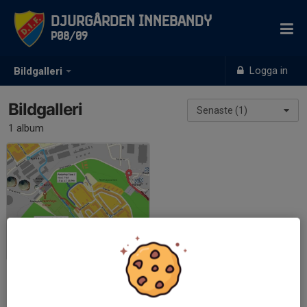
Djurgården Innebandy
P08/09
Logga in
Bildgalleri
Bildgalleri
Senaste (1)
1 album
Hjorthagshallen
2019-09-26
|
2 st