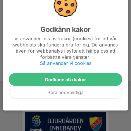
7. Täby FC
18
-39
12
8. Ekerö IK
0
0
0
Godkänn kakor
9. Järfälla Bele IBK
0
0
0
Vi använder oss av kakor (cookies) för att vår
webbplats ska fungera bra för dig. De används
10. Väsby AIK
0
0
0
även för webbanalys i syfte att hjälpa oss att
förbättra våra tjänster.
Så använder vi cookies
Godkänn alla kakor
Bara nödvändiga