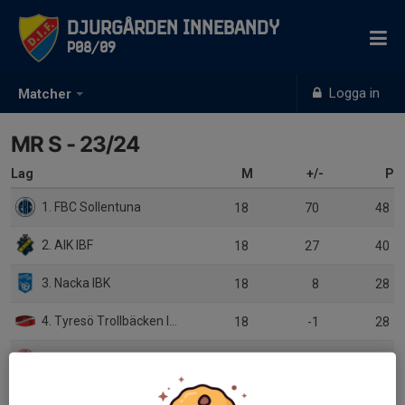
Djurgården Innebandy
P08/09
Logga in
Matcher
MR S - 23/24
Lag
M
+/-
P
1. FBC Sollentuna
18
70
48
2. AIK IBF
18
27
40
3. Nacka IBK
18
8
28
4. Tyresö Trollbäcken IBK
18
-1
28
5. Duvbo IK
18
-26
13
6. Djurgårdens IF IBS
18
-39
13