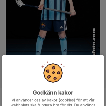
Godkänn kakor
Position
-
Vi använder oss av kakor (cookies) för att vår
webbplats ska fungera bra för dig. De används
Ålder
17 år