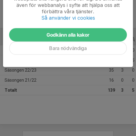
även för webbanalys i syfte att hjälpa oss att
förbättra våra tjänster.
Så använder vi cookies
Godkänn alla kakor
ALLA SERIER
ALLA ÅR
Bara nödvändiga
Säsongen 24/25
31
0
0
Säsongen 23/24
57
0
5
Säsongen 22/23
35
3
0
Säsongen 21/22
16
0
0
Totalt
139
3
5