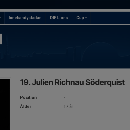
Innebandyskolan
DIF Lions
Cup
19. Julien Richnau Söderquist
Position
-
Ålder
17 år