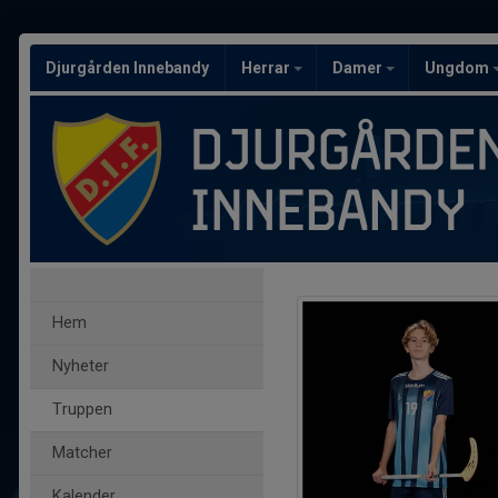
Djurgården Innebandy
Herrar
Damer
Ungdom
Hem
Nyheter
Truppen
Matcher
Kalender